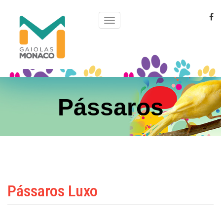
menu
de
navegação
Pássaros
Pássaros Luxo